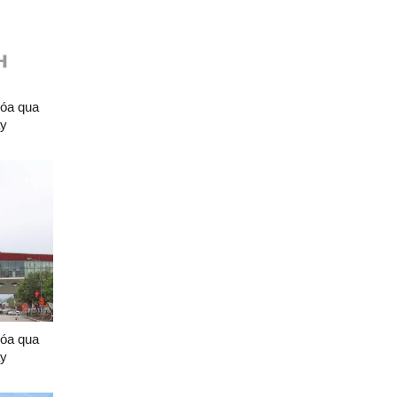
hóa qua
ày
hóa qua
ày