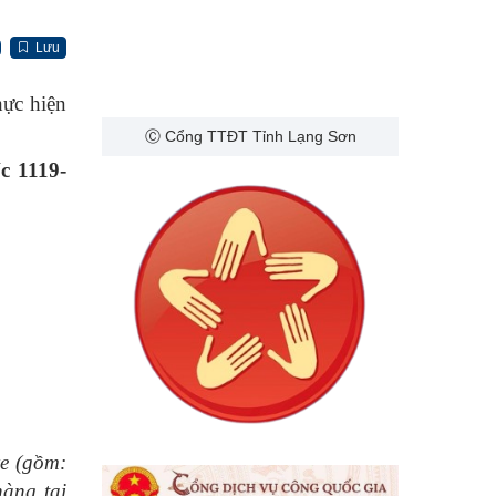
Lưu
hực hiện
Ⓒ Cổng TTĐT Tỉnh Lạng Sơn
c 1119-
xe (gồm:
àng tại