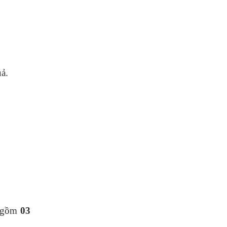
ả.
 gồm
03