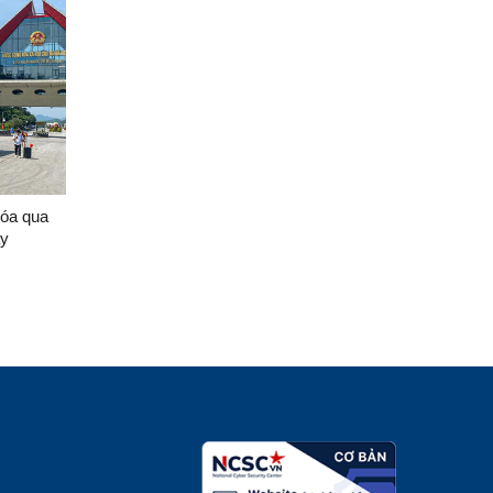
hóa qua
ày