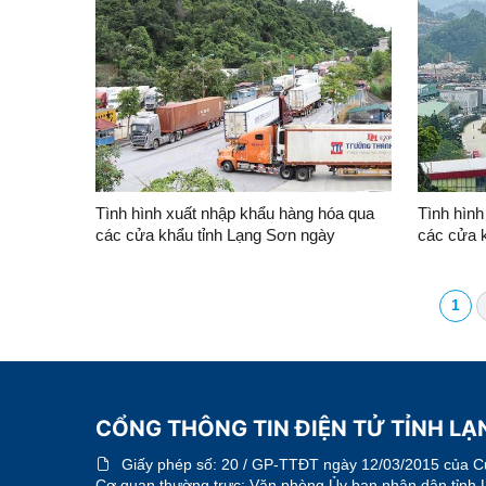
Tình hình xuất nhập khẩu hàng hóa qua
Tình hình
các cửa khẩu tỉnh Lạng Sơn ngày
các cửa 
29/7/2026
27/7/202
1
CỔNG THÔNG TIN ĐIỆN TỬ TỈNH L
Giấy phép số:
20 / GP-TTĐT ngày 12/03/2015 của Cục
Cơ quan thường trực: Văn phòng Ủy ban nhân dân tỉnh 