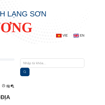
NH LẠNG SƠN
ƯƠNG
VIE
EN
|
ĐỊA