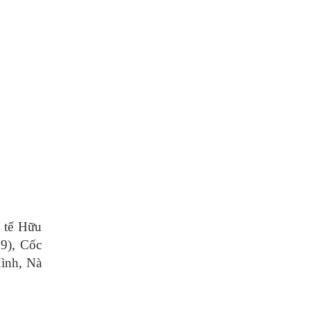
 tế Hữu
9), Cốc
ình, Nà