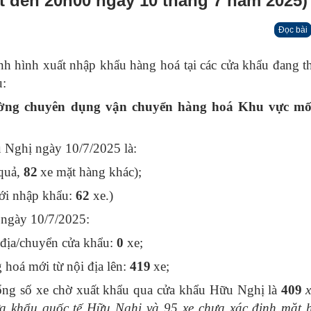
đến 20h00 ngày 10 tháng 7 năm 2025)
Đọc bài
nh hình xuất nhập khẩu hàng hoá tại các cửa khẩu đang t
u:
ờng chuyên dụng vận chuyển hàng hoá Khu vực mố
u Nghị ngày 10/7/2025 là
:
quả,
82
xe mặt hàng khác);
ới nhập khẩu:
62
xe.)
ngày 10/7/2025:
địa/chuyển cửa khẩu:
0
xe;
hoá mới từ nội địa lên:
419
xe;
ng số xe chờ xuất khẩu qua cửa khẩu Hữu Nghị là
409
ửa khẩu quốc tế Hữu Nghị
và
95
xe chưa xác định mặt h