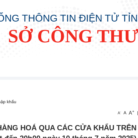
ỔNG THÔNG TIN ĐIỆN TỬ TỈ
SỞ CÔNG TH
hập khẩu
+
A
-
A
A
 HÀNG HOÁ QUA CÁC CỬA KHẨU TRÊN 