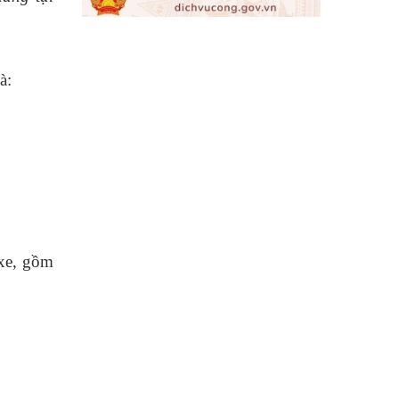
à:
xe, gồm