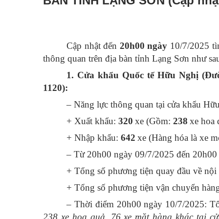
BÀN TỈNH LẠNG SƠN (Cập nhật 
C
ập nhật đến
20h00 ngày
10/7/2025
t
ì
thông quan trên địa bàn tỉnh Lạng Sơn như sa
1. Cửa khẩu Quốc tế Hữu Nghị (Đư
1120):
– Năng lực thông quan tại cửa khẩu Hữ
+ Xuất khẩu:
320
xe (Gồm:
238
xe hoa 
+ Nhập khẩu:
642
xe (Hàng hóa là xe m
– Từ 20h00 ngày 09/7/2025 đến 20h00 
+ Tổng số phương tiện quay đầu về nội 
+ Tổng số phương tiện vận chuyển hàng 
– Thời điểm 20h00 ngày 10/7/2025: Tổ
238
xe hoa quả,
76
xe mặt hàng khác tại c