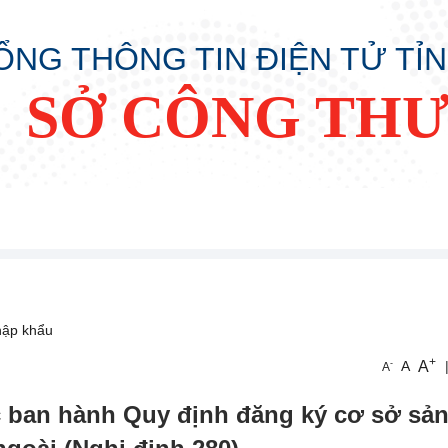
ỔNG THÔNG TIN ĐIỆN TỬ TỈ
SỞ CÔNG TH
hập khẩu
+
A
-
A
A
 ban hành Quy định đăng ký cơ sở sản