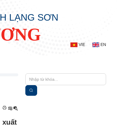
NH LẠNG SƠN
ƯƠNG
VIE
EN
|
 xuất