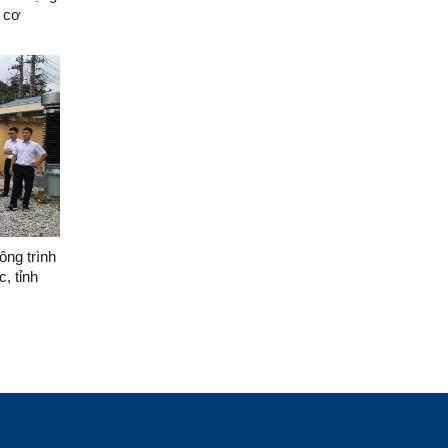
c cơ
ỉnh (đợt
, tỉnh