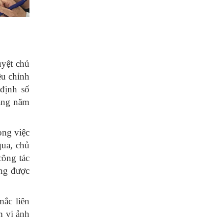
yệt chủ
ều chỉnh
định số
ằng năm
ong việc
qua, chủ
công tác
ộng được
mắc liên
m vi ảnh