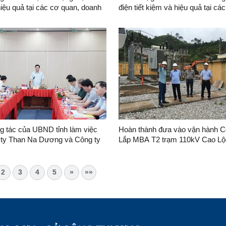
iệu quả tại các cơ quan, doanh
điện tiết kiệm và hiệu quả tại cá
n địa bàn tỉnh
quan, doanh nghiệp trên địa bàn t
1/2026)
g tác của UBND tỉnh làm việc
Hoàn thành đưa vào vận hành Công trình
 ty Than Na Dương và Công ty
Lắp MBA T2 trạm 110kV Cao Lộc
ện Na Dương
Lạng Sơn
2
3
4
5
»
»»