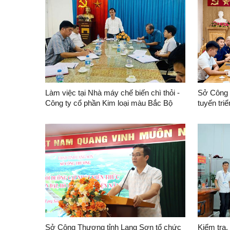
Làm việc tại Nhà máy chế biến chì thỏi -
Sở Công 
Công ty cổ phần Kim loại màu Bắc Bộ
tuyến tri
272/2026
26/6/2026
năng lượ
Sở Công Thương tỉnh Lạng Sơn tổ chức
Kiểm tra,