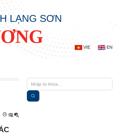
NH LẠNG SƠN
ƯƠNG
VIE
EN
|
ÁC