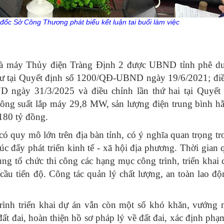
ốc Sở Công Thương phát biểu kết luận tai buổi làm việc
hà máy Thủy điện Tràng Định 2 được UBND tỉnh phê du
 tư tại Quyết định số 1200/QĐ-UBND ngày 19/6/2021; đi
D ngày 31/3/2025 và điều chỉnh lần thứ hai tại Quyết 
g suất lắp máy 29,8 MW, sản lượng điện trung bình h
180 tỷ đồng.
ó quy mô lớn trên địa bàn tỉnh, có ý nghĩa quan trọng tr
c đẩy phát triển kinh tế - xã hội địa phương. Thời gian 
ung tổ chức thi công các hạng mục công trình, triển khai 
 cầu tiến độ. Công tác quản lý chất lượng, an toàn lao đ
rình triển khai dự án vẫn còn một số khó khăn, vướng 
ất đai, hoàn thiện hồ sơ pháp lý về đất đai, xác định phạ