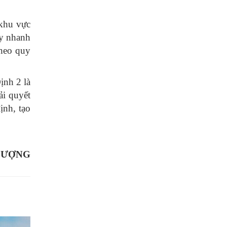
 khu vực
ẩy nhanh
theo quy
ịnh 2 là
ải quyết
ịnh, tạo
LƯỢNG