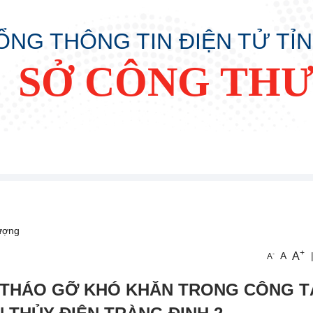
ỔNG THÔNG TIN ĐIỆN TỬ TỈ
SỞ CÔNG TH
ượng
+
A
-
A
A
 THÁO GỠ KHÓ KHĂN TRONG CÔNG T