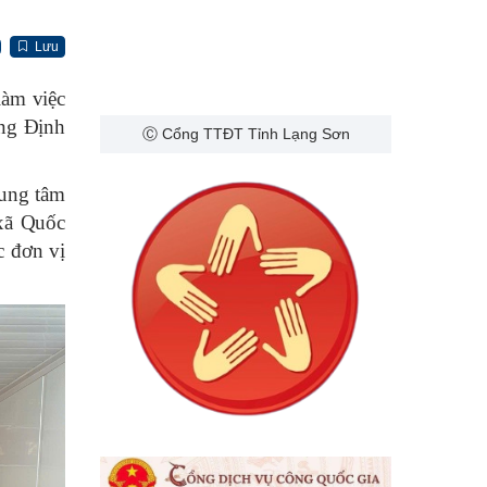
Lưu
làm việc
àng Định
Ⓒ Cổng TTĐT Tỉnh Lạng Sơn
rung tâm
 xã Quốc
c đơn vị