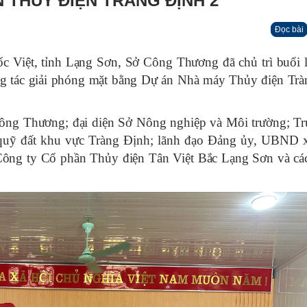
 THỦY ĐIỆN TRÀNG ĐỊNH 2
Đọc bài
c Việt, tỉnh Lạng Sơn, Sở Công Thương đã chủ trì buổi 
g tác giải phóng mặt bằng Dự án Nhà máy Thủy điện Tr
ông Thương; đại diện Sở Nông nghiệp và Môi trường; T
ển quỹ đất khu vực Tràng Định; lãnh đạo Đảng ủy, UBND
n Công ty Cổ phần Thủy điện Tân Việt Bắc Lạng Sơn và cá