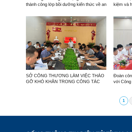
thành công lớp bồi dưỡng kiến thức về an
kiệm và h
toàn đập, hồ chứa thủy điện năm 2026
nghiệp trê
SỞ CÔNG THƯƠNG LÀM VIỆC THÁO
Đoàn côn
GỠ KHÓ KHĂN TRONG CÔNG TÁC
với Công
GIẢI PHÓNG MẶT BẰNG DỰ ÁN THỦY
Nhiệt đi
ĐIỆN TRÀNG ĐỊNH 2
1