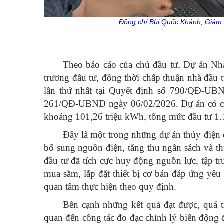
Đồng chí Bùi Quốc Khánh, Giám đ
Theo báo cáo của chủ đầu tư, Dự án N
trương đầu tư, đồng thời chấp thuận nhà đầu
lần thứ nhất tại Quyết định số 790/QĐ-UBN
261/QĐ-UBND ngày 06/02/2026. Dự án có côn
khoảng 101,26 triệu kWh, tổng mức đầu tư 1.
Đây là một trong những dự án thủy điện c
bổ sung nguồn điện, tăng thu ngân sách và thú
đầu tư đã tích cực huy động nguồn lực, tập tr
mua sắm, lắp đặt thiết bị cơ bản đáp ứng yêu
quan tâm thực hiện theo quy định.
Bên cạnh những kết quả đạt được, quá t
quan đến công tác đo đạc chỉnh lý biến động đ