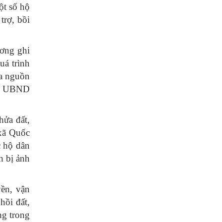
ột số hộ
trợ, bồi
ương ghi
uá trình
đa nguồn
ược UBND
hửa đất,
xã Quốc
c hộ dân
h bị ảnh
ền, vận
hồi đất,
ng trong