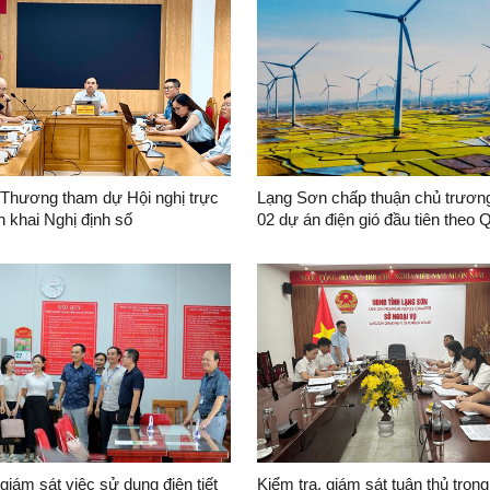
Thương tham dự Hội nghị trực
Lạng Sơn chấp thuận chủ trương
ển khai Nghị định số
02 dự án điện gió đầu tiên theo 
/NĐ-CP của Chính phủ
hoạch điện VIII điều chỉnh
 của Chính phủ về phát triển
ng quốc gia
 giám sát việc sử dụng điện tiết
Kiểm tra, giám sát tuân thủ tron