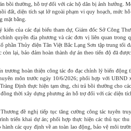
n bồi thường, hỗ trợ đối với các hộ dân bị ảnh hưởng. M
ồi đất, diện tích sạt lở ngoài phạm vi quy hoạch, mức hỗ 
ng mặt bằng.
 ý kiến của các đại biểu tham dự, Giám đốc Sở Công Th
 chính quyền địa phương và các đơn vị liên quan trong q
 Cổ phần Thủy điện Tân Việt Bắc Lạng Sơn tập trung tối 
ục còn lại, bảo đảm hoàn thành dự án theo tiến độ đã đ
trương hoàn thiện công tác đo đạc chỉnh lý biến động t
 chuyên môn trước ngày 10/6/2026; phối hợp với UBND 
 Tràng Định thực hiện tạm ứng, chi trả bồi thường cho cá
đồng thời xây dựng phương án hỗ trợ đối với các diện tíc
ương đề nghị tiếp tục tăng cường công tác tuyên truy
nh triển khai dự án; phối hợp thực hiện các thủ tục thu 
p hành các quy định về an toàn lao động, bảo vệ môi trườ