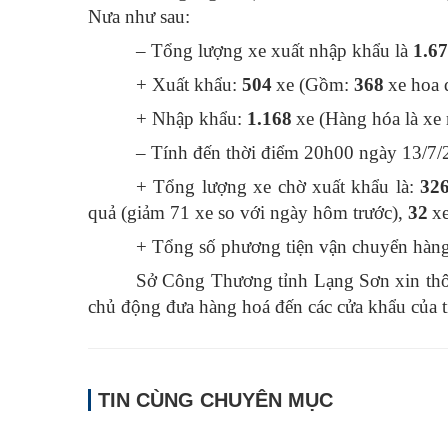
Nưa như sau:
– Tổng lượng xe xuất nhập khẩu là
1
.
67
+
Xuất khẩu:
504
xe (Gồm:
368
xe hoa 
+ Nhập khẩu:
1.
168
xe (Hàng hóa là xe
– Tính đến thời điểm 20h00 ngày 13/7/
+ Tổng lượng xe chờ xuất khẩu là:
32
quả (
giảm 71
xe so với ngày hôm trước),
32
x
+ Tổng số phương tiện vận chuyển hàng 
Sở Công Thương tỉnh Lạng Sơn xin thôn
chủ động đưa hàng hoá đến các cửa khẩu của t
TIN CÙNG CHUYÊN MỤC