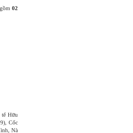
 gồm
02
 tế Hữu
9), Cốc
ình, Nà