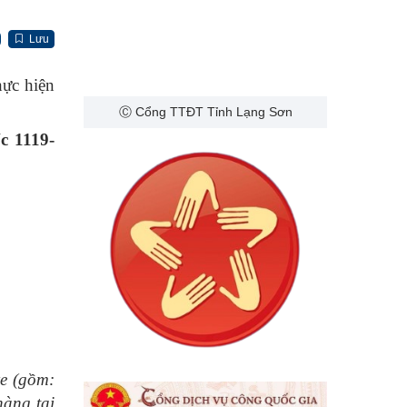
Lưu
hực hiện
Ⓒ Cổng TTĐT Tỉnh Lạng Sơn
c 1119-
xe (gồm:
àng tại