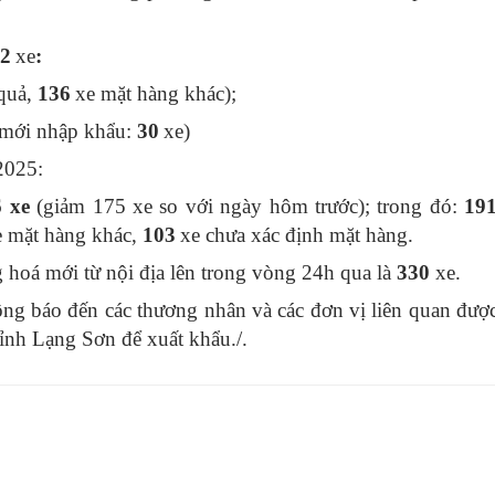
2
xe
:
quả,
136
xe mặt hàng khác);
 mới nhập khẩu:
30
xe)
2025:
6
xe
(
giảm 175 xe
so với ngày hôm trước); trong đó:
19
e mặt hàng khác,
103
xe chưa xác định mặt hàng.
hoá mới từ nội địa lên trong vòng 24h qua là
330
xe.
g báo đến các thương nhân và các đơn vị liên quan được
ỉnh Lạng Sơn để xuất khẩu./.