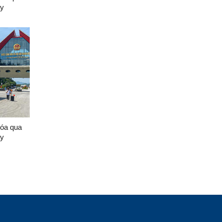
ày
hóa qua
ày