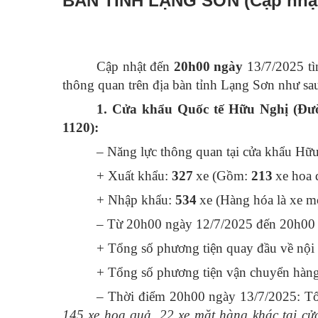
BÀN TỈNH LẠNG SƠN (Cập nhật 
C
ập nhật đến
20h00 ngày
13/7/2025
t
ì
thông quan trên địa bàn tỉnh Lạng Sơn như sa
1. Cửa khẩu Quốc tế Hữu Nghị (Đư
1120):
– Năng lực thông quan tại cửa khẩu Hữ
+ Xuất khẩu:
327
xe (Gồm:
213
xe hoa 
+ Nhập khẩu:
534
xe (Hàng hóa là xe m
– Từ 20h00 ngày 12/7/2025 đến 20h00 
+ Tổng số phương tiện quay đầu về nội 
+ Tổng số phương tiện vận chuyển hàng 
– Thời điểm 20h00 ngày 13/7/2025: Tổ
145
xe hoa quả,
22
xe mặt hàng khác tại cử