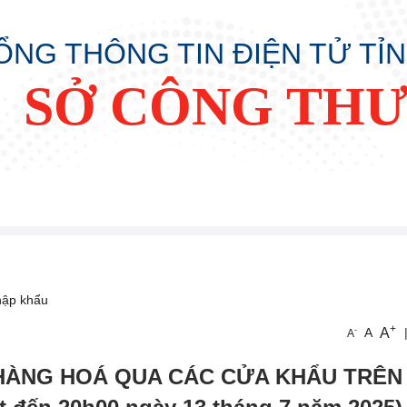
ỔNG THÔNG TIN ĐIỆN TỬ TỈ
SỞ CÔNG TH
hập khẩu
+
A
-
A
A
 HÀNG HOÁ QUA CÁC CỬA KHẨU TRÊN 