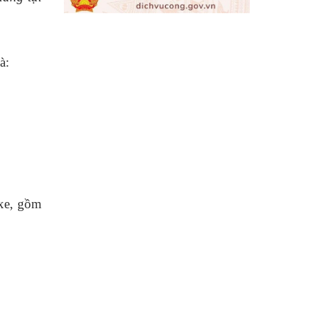
à:
xe, gồm