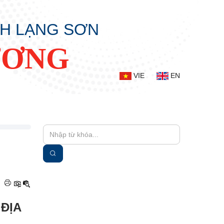
NH LẠNG SƠN
ƯƠNG
VIE
EN
|
ĐỊA