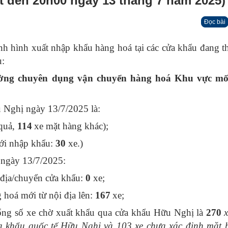
đến 20h00 ngày 13 tháng 7 năm 2025)
Đọc bài
nh hình xuất nhập khẩu hàng hoá tại các cửa khẩu đang t
u:
ờng chuyên dụng vận chuyển hàng hoá Khu vực mố
u Nghị ngày 13/7/2025 là
:
quả,
114
xe mặt hàng khác);
ới nhập khẩu:
30
xe.)
ngày 13/7/2025:
địa/chuyển cửa khẩu:
0
xe;
hoá mới từ nội địa lên:
167
xe;
ng số xe chờ xuất khẩu qua cửa khẩu Hữu Nghị là
270
a khẩu quốc tế Hữu Nghị
và
103
xe chưa xác định mặt h