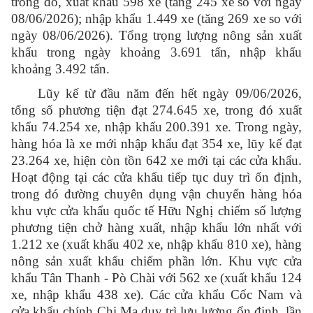
trong đó, xuất khẩu 598 xe (tăng 245 xe so với ngày
08/06/2026); nhập khẩu 1.449 xe (tăng 269 xe so với
ngày 08/06/2026). Tổng trọng lượng nông sản xuất
khẩu trong ngày khoảng 3.691 tấn, nhập khẩu
khoảng 3.492 tấn.
Lũy kế từ đầu năm đến hết ngày 09/06/2026,
tổng số phương tiện đạt 274.645 xe, trong đó xuất
khẩu 74.254 xe, nhập khẩu 200.391 xe. Trong ngày,
hàng hóa là xe mới nhập khẩu đạt 354 xe, lũy kế đạt
23.264 xe, hiện còn tồn 642 xe mới tại các cửa khẩu.
Hoạt động tại các cửa khẩu tiếp tục duy trì ổn định,
trong đó đường chuyên dụng vận chuyển hàng hóa
khu vực cửa khẩu quốc tế Hữu Nghị chiếm số lượng
phương tiện chở hàng xuất, nhập khẩu lớn nhất với
1.212 xe (xuất khẩu 402 xe, nhập khẩu 810 xe), hàng
nông sản xuất khẩu chiếm phần lớn. Khu vực cửa
khẩu Tân Thanh - Pò Chài với 562 xe (xuất khẩu 124
xe, nhập khẩu 438 xe). Các cửa khẩu Cốc Nam và
cửa khẩu chính Chi Ma duy trì lưu lượng ổn định, lần