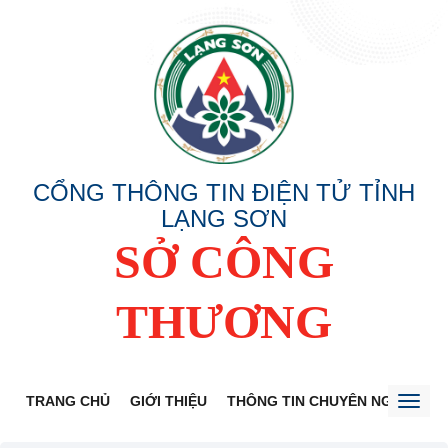
CỔNG THÔNG TIN ĐIỆN TỬ TỈNH
LẠNG SƠN
SỞ CÔNG
THƯƠNG
TRANG CHỦ
GIỚI THIỆU
THÔNG TIN CHUYÊN NGÀNH
Toggl
naviga