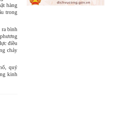
mặt hàng
ẩu trong
 ra bình
g phương
lực điều
òng chảy
hố, quý
ộng kinh