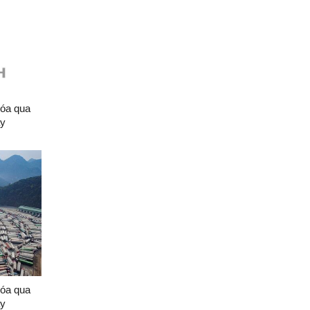
hóa qua
ày
hóa qua
ày