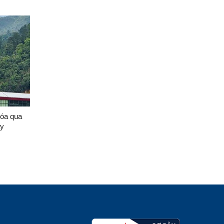
hóa qua
ày