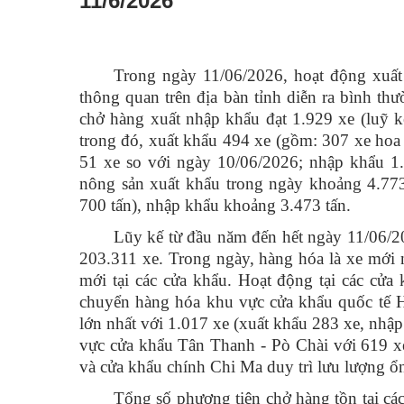
11/6/2026
Trong ngày 11/06/2026, hoạt động xuất
thông quan trên địa bàn tỉnh diễn ra bình th
chở hàng xuất nhập khẩu đạt 1.929 xe (luỹ k
trong đó, xuất khẩu 494 xe (gồm: 307 xe hoa 
51 xe so với ngày 10/06/2026; nhập khẩu 1
nông sản xuất khẩu trong ngày khoảng 4.773
700 tấn), nhập khẩu khoảng 3.473 tấn.
Lũy kế từ đầu năm đến hết ngày 11/06/20
203.311 xe. Trong ngày, hàng hóa là xe mới 
mới tại các cửa khẩu. Hoạt động tại các cửa
chuyển hàng hóa khu vực cửa khẩu quốc tế 
lớn nhất với 1.017 xe (xuất khẩu 283 xe, nhậ
vực cửa khẩu Tân Thanh - Pò Chài với 619 x
và cửa khẩu chính Chi Ma duy trì lưu lượng ổn
Tổng số phương tiện chở hàng tồn tại cá