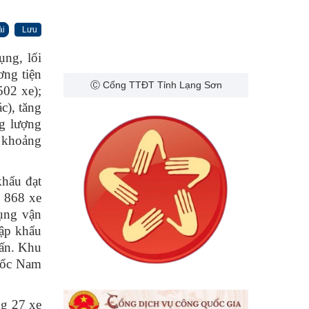
ài
Lưu
ụng, lối
ơng tiện
Ⓒ Cổng TTĐT Tỉnh Lạng Sơn
502 xe);
c), tăng
g lượng
u khoảng
khẩu đạt
n 868 xe
dụng vận
ập khẩu
tấn. Khu
 Cốc Nam
ng 27 xe