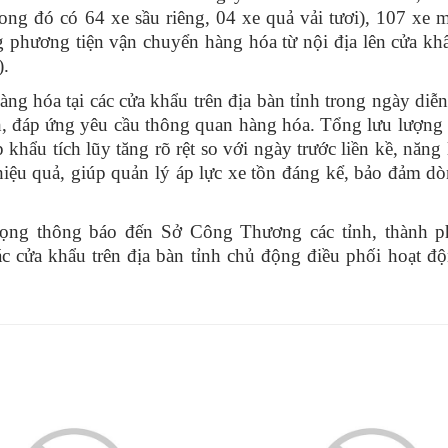
ong đó có 64 xe sầu riêng, 04 xe quả vải tươi), 107 xe 
 phương tiện vận chuyển hàng hóa từ nội địa lên cửa kh
).
g hóa tại các cửa khẩu trên địa bàn tỉnh trong ngày diễn
ịnh, đáp ứng yêu cầu thông quan hàng hóa. Tổng lưu lượn
hẩu tích lũy tăng rõ rệt so với ngày trước liền kề, năng 
ì hiệu quả, giúp quản lý áp lực xe tồn đáng kể, bảo đảm d
ọng thông báo đến Sở Công Thương các tỉnh, thành p
 cửa khẩu trên địa bàn tỉnh chủ động điều phối hoạt đ