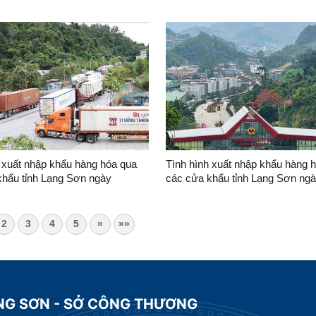
6
03/8/2026
 xuất nhập khẩu hàng hóa qua
Tình hình xuất nhập khẩu hàng 
khẩu tỉnh Lạng Sơn ngày
các cửa khẩu tỉnh Lạng Sơn ng
6
27/7/2026
2
3
4
5
»
»»
ẠNG SƠN - SỞ CÔNG THƯƠNG