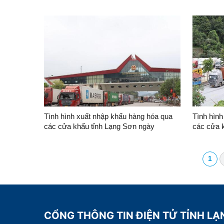
05/8/2026
04/8/202
Tình hình xuất nhập khẩu hàng hóa qua
Tình hình
các cửa khẩu tỉnh Lạng Sơn ngày
các cửa 
01/8/2026 và 02/8/2026
29/7/202
1
CỔNG THÔNG TIN ĐIỆN TỬ TỈNH L