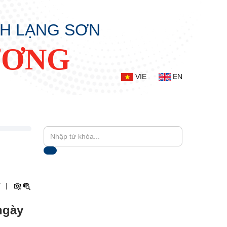
NH LẠNG SƠN
ƯƠNG
VIE
EN
+
|
ngày