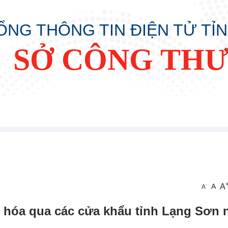
ỔNG THÔNG TIN ĐIỆN TỬ TỈ
SỞ CÔNG TH
A
-
A
A
 hóa qua các cửa khẩu tỉnh Lạng Sơn 