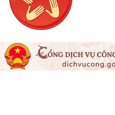
Cổng thông tin điện tử tỉnh Lạng Sơn - Sở Công
Thương
Giấy phép số:
20 / GP-TTĐT ngày 12/03/2015 của Cục phát
thanh, truyền hình và điện tử thông tin Cơ quan thường trực: Văn
phòng Ủy ban nhân dân tỉnh Lạng Sơn.
Chịu trách nhiệm:
Ông Bùi Quốc Khánh - Giám đốc Sở Công