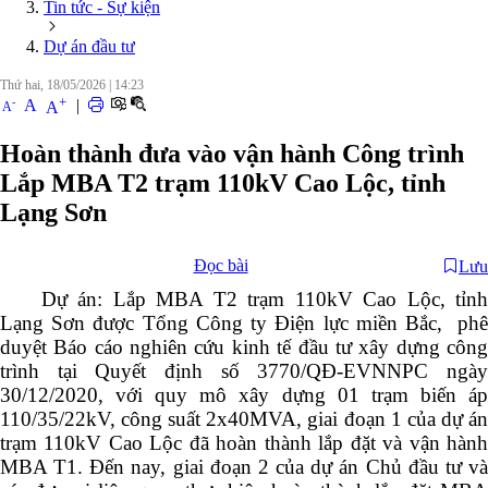
Tin tức - Sự kiện
Dự án đầu tư
Thứ hai, 18/05/2026
|
14:23
+
-
A
|
A
A
Hoàn thành đưa vào vận hành Công trình
Lắp MBA T2 trạm 110kV Cao Lộc, tỉnh
Lạng Sơn
Đọc bài
Lưu
Dự án: Lắp MBA T2 trạm 110kV Cao Lộc, tỉnh
Lạng Sơn được Tổng Công ty Điện lực miền Bắc
,
ph
duyệt Báo cáo nghiên cứu kinh tế đầu tư xây dựng công
trình tại Quyết định số 3770/QĐ-EVNNPC ngày
30/12/2020, với quy mô xây dựng 01 trạm biến áp
110/35/22kV, công suất 2x40MVA, giai đoạn 1 của dự án
trạm 110kV Cao Lộc đã hoàn thành lắp đặt và vận hành
MBA T1. Đến nay, giai đoạn 2 của dự án Chủ đầu tư và