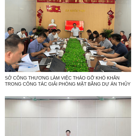
SỞ CÔNG THƯƠNG LÀM VIỆC THÁO GỠ KHÓ KHĂN
TRONG CÔNG TÁC GIẢI PHÓNG MẶT BẰNG DỰ ÁN THỦY
ĐIỆN TRÀNG ĐỊNH 2