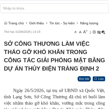
Trang chủ
Giới thiệu
Tin tức - Sự kiện
Năng lượng
+
A
-
A
|
Thứ hai, 01/06/2026
|
14:19
A
SỞ CÔNG THƯƠNG LÀM VIỆC
THÁO GỠ KHÓ KHĂN TRONG
CÔNG TÁC GIẢI PHÓNG MẶT BẰNG
DỰ ÁN THỦY ĐIỆN TRÀNG ĐỊNH 2
Đọc bài
Lưu
Ngày 26/5/2026, tại trụ sở UBND xã Quốc Việt,
tỉnh Lạng Sơn, Sở Công Thương đã chủ trì buổi làm
việc nhằm tháo gỡ khó khăn, vướng mắc trong công