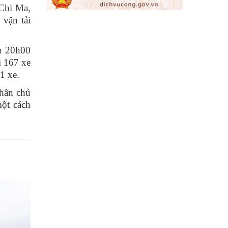
Chi Ma,
 vận tải
n 20h00
i 167 xe
21 xe.
hân chủ
ột cách