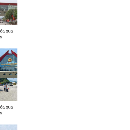
hóa qua
ày
hóa qua
ày