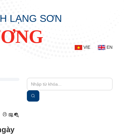
NH LẠNG SƠN
ƯƠNG
VIE
EN
|
ngày