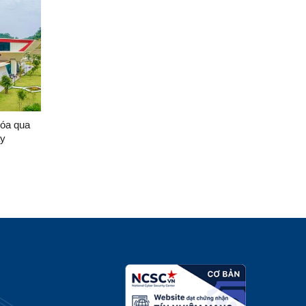
hóa qua
ày