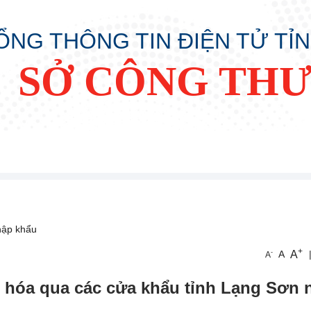
ỔNG THÔNG TIN ĐIỆN TỬ TỈ
SỞ CÔNG TH
hập khẩu
+
A
-
A
A
 hóa qua các cửa khẩu tỉnh Lạng Sơn 