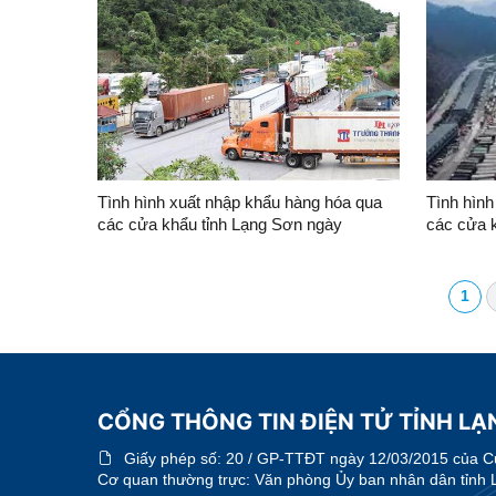
Tình hình xuất nhập khẩu hàng hóa qua
Tình hình
các cửa khẩu tỉnh Lạng Sơn ngày
các cửa 
23/7/2026
22/7/202
1
CỔNG THÔNG TIN ĐIỆN TỬ TỈNH L
Giấy phép số:
20 / GP-TTĐT ngày 12/03/2015 của Cục
Cơ quan thường trực: Văn phòng Ủy ban nhân dân tỉnh 