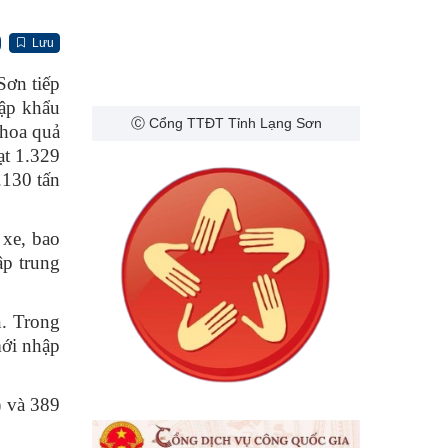
Lưu
Sơn tiếp
hập khẩu
Ⓒ Cổng TTĐT Tỉnh Lạng Sơn
 hoa quả
ạt 1.329
.130 tấn
xe, bao
ập trung
. Trong
mới nhập
 và 389