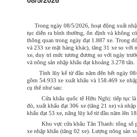
08/5/2026
Trong ngày 08/5/2026, hoạt động xuất nhập k
tục diễn ra bình thường, ổn định và không c
thông quan trong ngày đạt 1.887 xe. Trong đ
và 233 xe mặt hàng khác), tăng 31 xe so với 
xe, duy trì mức tương đương so với ngày trư
và nông sản nhập khẩu đạt khoảng 3.278 tấn.
Tính lũy kế từ đầu năm đến hết ngày 08/5/
gồm 54.933 xe xuất khẩu và 158.469 xe nhập 
cụ thể như sau:
Cửa khẩu quốc tế Hữu Nghị: tiếp tục là cử
đó, xuất khẩu đạt 306 xe (tăng 21 xe) và nhậ
khẩu đạt 53 xe, nâng lũy kế từ đầu năm lên 18
Khu vực cửa khẩu Tân Thanh: tổng số phươn
xe nhập khẩu (tăng 02 xe). Lượng nông sản xuấ