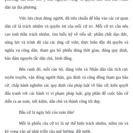
dân tại địa phương.
Việc lựa chọn đúng người, đủ tiêu chuẩn để bầu vào các cơ quan
dân cử là trách nhiệm và quyền lợi của mỗi cử tri. Mỗi cử tri cần nêu
cao tinh thần trách nhiệm, tìm hiểu kỹ về tiểu sử, phẩm chất đạo đức,
năng lực và trình độ của các ứng cử viên; thực hiện đầy đủ quyền và
nghĩa vụ công dân; tham gia bỏ phiếu đúng thời gian, đúng quy định,
bảo đảm nguyên tắc dân chủ, bình đẳng.
Bên cạnh đó, mỗi cán bộ, đảng viên và Nhân dân cần tích cực
tuyên truyền, vận động người thân, gia đình và cộng đồng tham gia bầu
cử; chấp hành nghiêm các quy định của pháp luật về bầu cử; kiên quyết
đấu tranh với các hành vi vi phạm pháp luật, góp phần để cuộc bầu cử
diễn ra an toàn, tiết kiệm, dân chủ và thành công tốt đẹp.
Bầu cử là ngày hội của toàn dân!
Mỗi lá phiếu của cử tri là sự thể hiện trách nhiệm, niềm tin và
kỳ vọng vào sự phát triển của quê hương, đất nước.