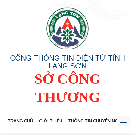
CỔNG THÔNG TIN ĐIỆN TỬ TỈNH
LẠNG SƠN
SỞ CÔNG
THƯƠNG
TRANG CHỦ
GIỚI THIỆU
THÔNG TIN CHUYÊN NGÀNH
Toggl
naviga