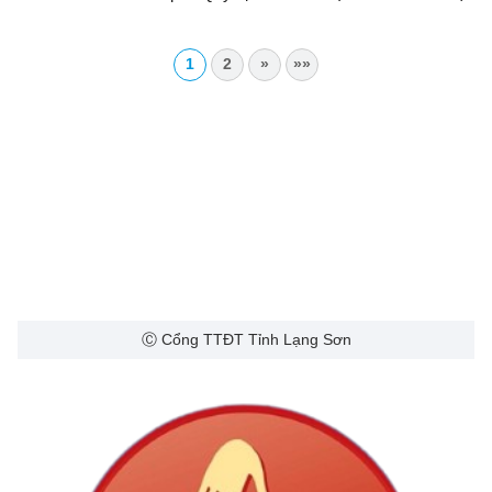
Bảo vệ quyền lợi người tiêu dùng
1
2
»
»»
Ⓒ Cổng TTĐT Tỉnh Lạng Sơn