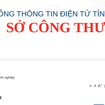
ỔNG THÔNG TIN ĐIỆN TỬ TỈ
SỞ CÔNG TH
nh nghiệp
+
A
-
A
A
u