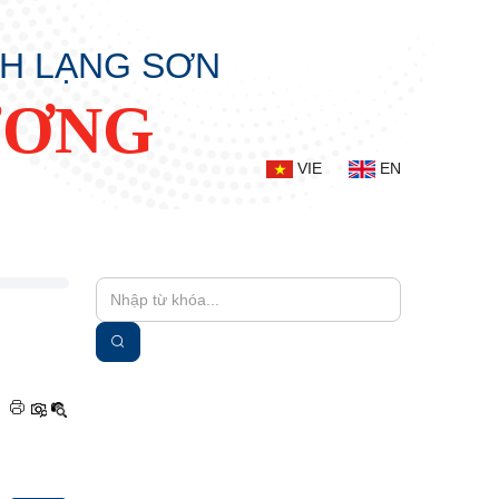
NH LẠNG SƠN
ƯƠNG
VIE
EN
|