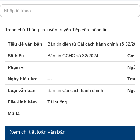
Trang chủ
Thông tin tuyên truyền
Tiếp cận thông tin
Tiêu đề văn bản
Bản tin điện tử Cải cách hành chính số 32/20
Số hiệu
Bản tin CCHC số 32/2024
Cơ qu
Phạm vi
---
Ngày 
Ngày hiệu lực
---
Trạng
Loại văn bản
Bản tin Cải cách hành chính
Người
File đính kèm
Tải xuống
Mô tả
---
Xem chi tiết toàn văn bản