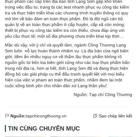
thực phẩm các cấp trên địa bàn tỉnh Lạng Sơn gặp khó khăn
trong việc đầu tư, trang bị các test nhanh phục vụ công tác kiểm
tra và thực hiện triển khai các chương trình truyền thông có quy
mô lớn về bảo đảm an toàn thực phẩm. Đó là đội ngũ cán bộ
quản lý về an toàn thực phẩm ở cấp huyện, cấp xã còn mỏng;
thiết bị phục vụ công tác kiểm tra còn thiếu, chưa đáp ứng với
yêu cầu thực tế; một số địa phương chưa triển khai kịp thời…
Mặc dù vậy, với ý chí và quyết tâm, ngành Công Thương Lạng
Sơn luôn nỗ lực hoàn thành nhiệm vụ. Là địa bàn cửa ngõ biên
giới, tiềm ẩn nhiều nguy cơ về thẩm lậu thực phẩm không rõ
nguồn gốc từ bên kia biên giới cũng như các loại thực phẩm bẩn
trong nội địa ra, hơn ai hết, tỉnh Lạng Sơn đã và đang thực hiện
đồng bộ các giải pháp cụ thể đấu tranh quyết liệt với mọi biểu
hiện của việc vi phạm an toàn thực phẩm, nhằm đem lại một
cuộc sống binh yên cho nhân dân xứ Lạng thân yêu!
Nguồn: Tạp chí Công Thương
Nguồn:
tapchicongthuong.vn
Sao chép liên kết
TIN CÙNG CHUYÊN MỤC