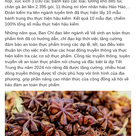
hộp; xúc xích 3.030 cái; bánh kẹo các loại, lương khô 885 túi;
chân gà ăn liền 2.395 gói, 11 thùng mì tôm nhãn hiệu Hảo Hảo,...
Đoàn kiểm tra liên ngành tuyến tỉnh đã thực hiện lấy 10 mẫu
bánh trung thu thực hiện hậu kiểm. Kết quả 10 mẫu đạt, chiếm
100% tổng số mẫu thực hiện hậu kiểm.
Những năm qua, Ban Chỉ đạo liên ngành về Vệ sinh an toàn thực
phẩm tỉnh đã có hướng dẫn, chỉ đạo kịp thời việc tăng cường
đảm bảo an toàn thực phẩm trong các dịp lễ, tết, tạo điều kiện
thuận lợi cho việc triển khai các hoạt động truyền thông và thực
hiện kiểm tra các cơ sở thực phẩm. Công tác truyền thông, tuyên
truyền về an toàn thực phẩm nói chung và đặc biệt là dịp Tết
Trung thu năm 2024 nói riêng đã được tăng cường, nhiều hoạt
động truyền thông được tổ chức phù hợp với tình hình của địa
phương, góp phần nâng cao nhận thức của cộng đồng xã hội về
bảo đảm an toàn thực phẩm.