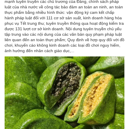
mạnh tuyên truyền các chủ trương của Đảng, chính sách pháp
luật của nhà nước về công tác bảo đảm an toàn an ninh, an toàn
thực phẩm bằng nhiều hình thức: vận động ký cam kết chấp
hành pháp luật đối với 111 cơ sở sản xuất, kinh doanh hàng hóa
phục vụ Tết trung thu; tuyên truyền thông qua hoạt động kiểm tra
được 131 lượt cơ sở kinh doanh. Nội dung tuyên truyền chủ yếu
tập trung vào các nội dung của các văn bản quy phạm pháp luật
liên quan đến an toàn thực phẩm; Quy định về hợp quy đối với đồ
chơi, khuyến cáo không kinh doanh các loại đồ chơi nguy hiểm,
ảnh hưởng đến nhân cách giáo dục,...