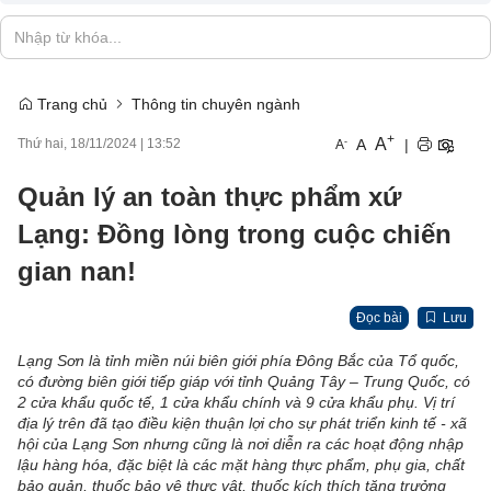
Trang chủ
Thông tin chuyên ngành
+
A
-
A
|
Thứ hai, 18/11/2024
|
13:52
A
Quản lý an toàn thực phẩm xứ
Lạng: Đồng lòng trong cuộc chiến
gian nan!
Đọc bài
Lưu
Lạng Sơn là tỉnh miền núi biên giới phía Đông Bắc của Tổ quốc,
có đường biên giới tiếp giáp với tỉnh Quảng Tây – Trung Quốc, có
2 cửa khẩu quốc tế, 1 cửa khẩu chính và 9 cửa khẩu phụ. Vị trí
địa lý trên đã tạo điều kiện thuận lợi cho sự phát triển kinh tế - xã
hội của Lạng Sơn nhưng cũng là nơi diễn ra các hoạt động nhập
lậu hàng hóa, đặc biệt là các mặt hàng thực phẩm, phụ gia, chất
bảo quản, thuốc bảo vệ thực vật, thuốc kích thích tăng trưởng