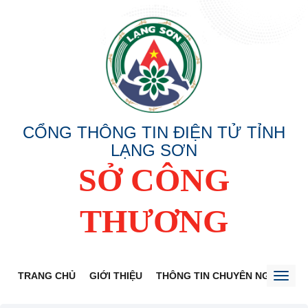
CỔNG THÔNG TIN ĐIỆN TỬ TỈNH
LẠNG SƠN
SỞ CÔNG
THƯƠNG
TRANG CHỦ
GIỚI THIỆU
THÔNG TIN CHUYÊN NGÀNH
Toggl
naviga