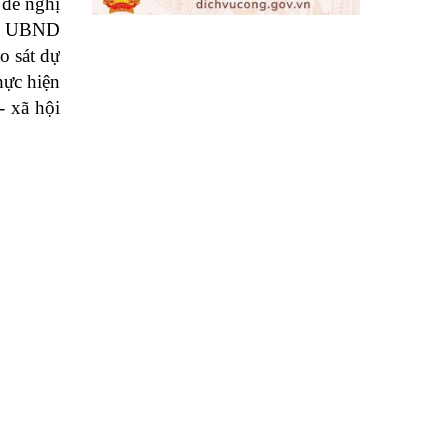
 đề nghị
áo UBND
o sát dự
hực hiện
- xã hội