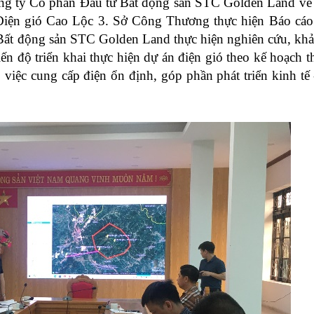
ng ty Cổ phần Đầu tư Bất động sản STC Golden Land về
 Điện gió Cao Lộc 3. Sở Công Thương thực hiện Báo c
ất động sản STC Golden Land thực hiện nghiên cứu, khả
n độ triển khai thực hiện dự án điện gió theo kế hoạch t
việc cung cấp điện ổn định, góp phần phát triển kinh tế 