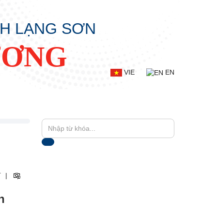
NH LẠNG SƠN
ƯƠNG
VIE
EN
+
|
n