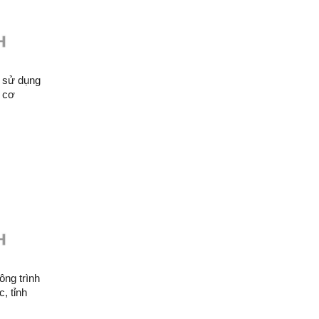
g sử dụng
c cơ
ỉnh (đợt
, tỉnh