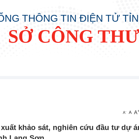
ỔNG THÔNG TIN ĐIỆN TỬ TỈ
SỞ CÔNG TH
A
-
A
A
 xuất khảo sát, nghiên cứu đầu tư dự á
ỉnh Lạng Sơn