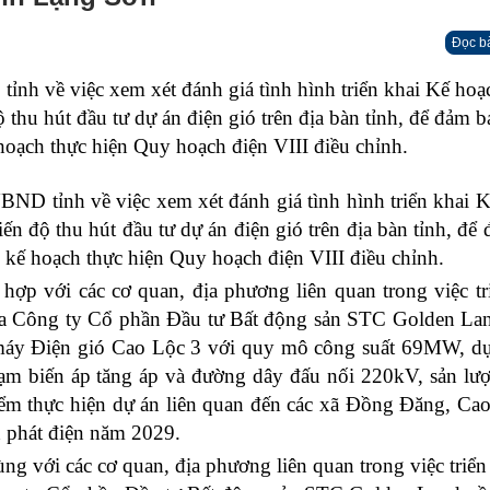
Đọc b
tỉnh về việc
xem xét đánh giá tình hình triển khai Kế hoạ
 thu hút đầu tư dự án điện gió trên địa bàn tỉnh, để đảm b
 hoạch thực hiện Quy hoạch điện VIII điều chỉnh.
UBND tỉnh về việc
xem xét đánh giá tình hình triển khai 
ến độ thu hút đầu tư dự án điện gió trên địa bàn tỉnh, để
eo kế hoạch thực hiện Quy hoạch điện VIII điều chỉnh.
hợp với các cơ quan, địa phương liên quan trong việc tr
của Công ty Cổ phần Đầu tư Bất động sản STC Golden La
 máy Điện gió Cao Lộc 3 với quy mô công suất 69MW, d
ạm biến áp tăng áp và đường dây đấu nối 220kV, sản lư
ểm thực hiện dự án liên quan đến các xã Đồng Đăng, Ca
 phát điện năm 2029.
cùng với
các cơ quan, địa phương liên quan trong việc triển