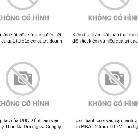
 giám sát việc sử dụng điện tiết
Kiểm tra, giám sát tuân thủ tron
iệu quả tại các cơ quan, doanh
điện tiết kiệm và hiệu quả tại cá
n địa bàn tỉnh
quan, doanh nghiệp trên địa bàn t
1/2026)
g tác của UBND tỉnh làm việc
Hoàn thành đưa vào vận hành Công trình
 ty Than Na Dương và Công ty
Lắp MBA T2 trạm 110kV Cao Lộc
ện Na Dương
Lạng Sơn