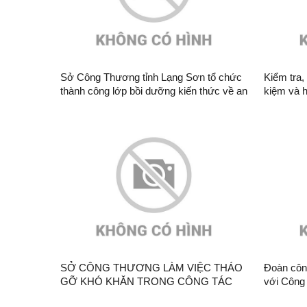
Sở Công Thương tỉnh Lạng Sơn tổ chức
Kiểm tra,
thành công lớp bồi dưỡng kiến thức về an
kiệm và h
toàn đập, hồ chứa thủy điện năm 2026
nghiệp trê
SỞ CÔNG THƯƠNG LÀM VIỆC THÁO
Đoàn côn
GỠ KHÓ KHĂN TRONG CÔNG TÁC
với Công
GIẢI PHÓNG MẶT BẰNG DỰ ÁN THỦY
Nhiệt đi