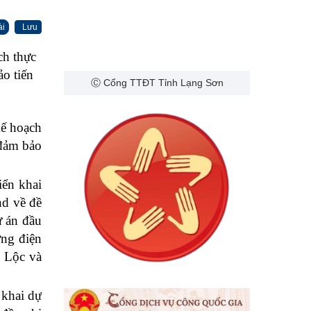
ài
Lưu
ch thực
ảo tiến
Ⓒ Cổng TTĐT Tỉnh Lạng Sơn
Kế hoạch
 đảm bảo
iển khai
nd về đề
ự án đầu
ợng điện
o Lộc và
 khai dự