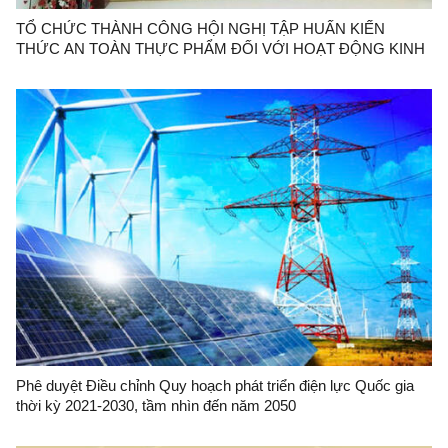
TỔ CHỨC THÀNH CÔNG HỘI NGHỊ TẬP HUẤN KIẾN
THỨC AN TOÀN THỰC PHẨM ĐỐI VỚI HOẠT ĐỘNG KINH
DOANH THỰC PHẨM TẠI CÁC CHỢ: ĐÔNG KINH, KỲ LỪA,
CHI LĂNG, GIẾNG VUÔNG
Phê duyệt Điều chỉnh Quy hoạch phát triển điện lực Quốc gia
thời kỳ 2021-2030, tầm nhìn đến năm 2050