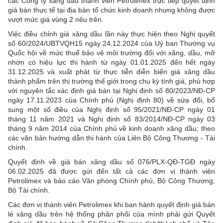
các Công ty xăng dầu thành viên Petrolimex trực tiếp quyết định
giá bán thực tế tại địa bàn tổ chức kinh doanh nhưng không được
vượt mức giá
vùng 2
nêu trên.
Việc điều chỉnh giá xăng dầu lần này thực hiện theo Nghị quyết
số 60/2024/UBTVQH15 ngày 24.12.2024 của Uỷ ban Thường vụ
Quốc hội về mức thuế bảo vệ môi trường đối với xăng, dầu, mỡ
nhờn có hiệu lực thi hành từ ngày 01.01.2025 đến hết ngày
31.12.2025 và xuất phát từ thực tiễn diễn biến giá xăng dầu
thành phẩm trên thị trường thế giới trong chu kỳ tính giá, phù hợp
với nguyên tắc xác định giá bán tại Nghị định số 80/2023/NĐ-CP
ngày 17.11.2023 của Chính phủ (Nghị định 80) về sửa đổi, bổ
sung một số điều của Nghị định số 95/2021/NĐ-CP ngày 01
tháng 11 năm 2021 và Nghị định số 83/2014/NĐ-CP ngày 03
tháng 9 năm 2014 của Chính phủ về kinh doanh xăng dầu; theo
các văn bản hướng dẫn thi hành của Liên Bộ Công Thương - Tài
chính.
Quyết định về giá bán xăng dầu số 076/PLX-QĐ-TGĐ ngày
06.02.2025 đã được gửi đến tất cả các đơn vị thành viên
Petrolimex và báo cáo Văn phòng Chính phủ, Bộ Công Thương,
Bộ Tài chính.
Các đơn vị thành viên Petrolimex khi ban hành quyết định giá bán
lẻ xăng dầu trên hệ thống phân phối của mình phải gửi Quyết