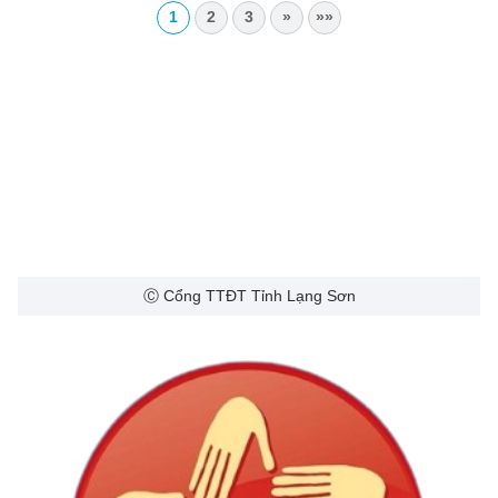
1
2
3
»
»»
Ⓒ Cổng TTĐT Tỉnh Lạng Sơn