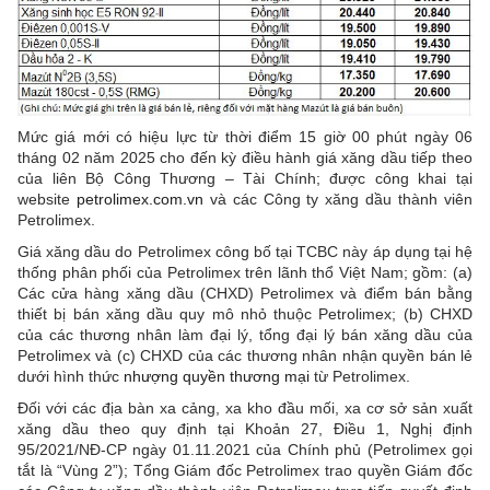
Mức giá mới có hiệu lực từ thời điểm 15 giờ 00 phút ngày 06
tháng 02 năm 2025 cho đến kỳ điều hành giá xăng dầu tiếp theo
của liên Bộ Công Thương – Tài Chính; được công khai tại
website
petrolimex.com.vn
và các Công ty xăng dầu thành viên
Petrolimex.
Giá xăng dầu do Petrolimex công bố tại TCBC này áp dụng tại hệ
thống phân phối của Petrolimex trên lãnh thổ Việt Nam; gồm: (a)
Các cửa hàng xăng dầu (CHXD) Petrolimex và điểm bán bằng
thiết bị bán xăng dầu quy mô nhỏ thuộc Petrolimex; (b) CHXD
của các thương nhân làm đại lý, tổng đại lý bán xăng dầu của
Petrolimex và (c) CHXD của các thương nhân nhận quyền bán lẻ
dưới hình thức
nhượng quyền thương mại
từ Petrolimex.
Đối với các địa bàn xa cảng, xa kho đầu mối, xa cơ sở sản xuất
xăng dầu theo quy định tại Khoản 27, Điều 1, Nghị định
95/2021/NĐ-CP ngày 01.11.2021 của Chính phủ (Petrolimex gọi
tắt là “Vùng 2”); Tổng Giám đốc Petrolimex trao quyền Giám đốc