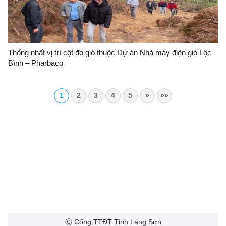
Thống nhất vị trí cột đo gió thuộc Dự án Nhà máy điện gió Lộc
Bình – Pharbaco
1
2
3
4
5
»
»»
Ⓒ Cổng TTĐT Tỉnh Lạng Sơn