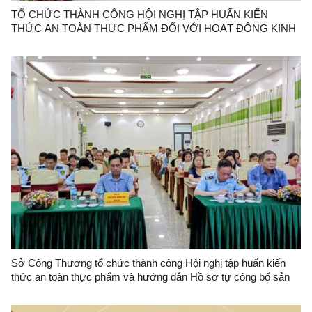
TỔ CHỨC THÀNH CÔNG HỘI NGHỊ TẬP HUẤN KIẾN
THỨC AN TOÀN THỰC PHẨM ĐỐI VỚI HOẠT ĐỘNG KINH
DOANH THỰC PHẨM TẠI CÁC CHỢ: ĐÔNG KINH, KỲ LỪA,
CHI LĂNG, GIẾNG VUÔNG
Sở Công Thương tổ chức thành công Hội nghị tập huấn kiến
thức an toàn thực phẩm và hướng dẫn Hồ sơ tự công bố sản
phẩm