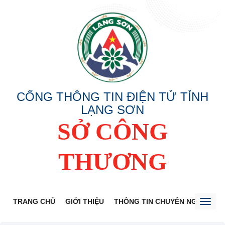
CỔNG THÔNG TIN ĐIỆN TỬ TỈNH
LẠNG SƠN
SỞ CÔNG
THƯƠNG
TRANG CHỦ
GIỚI THIỆU
THÔNG TIN CHUYÊN NGÀNH
Toggl
naviga