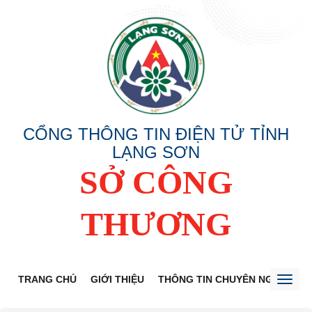
CỔNG THÔNG TIN ĐIỆN TỬ TỈNH
LẠNG SƠN
SỞ CÔNG
THƯƠNG
TRANG CHỦ
GIỚI THIỆU
THÔNG TIN CHUYÊN NGÀNH
Toggl
naviga