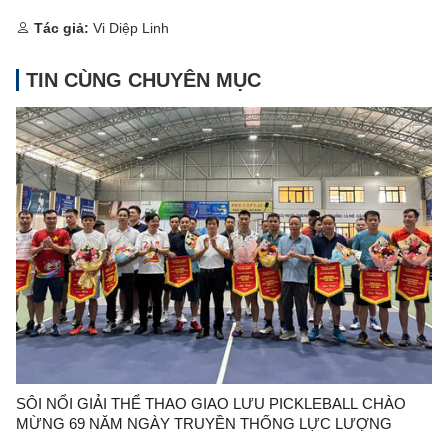
Tác giả:
Vi Diệp Linh
TIN CÙNG CHUYÊN MỤC
SÔI NỔI GIẢI THỂ THAO GIAO LƯU PICKLEBALL CHÀO
MỪNG 69 NĂM NGÀY TRUYỀN THỐNG LỰC LƯỢNG
QUẢN LÝ THỊ TRƯỜNG (03/7/1957 – 03/7/2026)