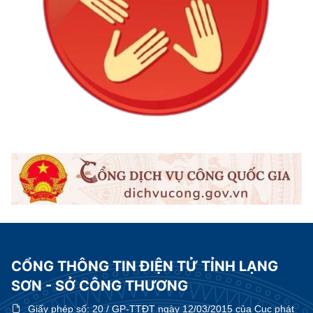
CỔNG THÔNG TIN ĐIỆN TỬ TỈNH LẠNG
SƠN - SỞ CÔNG THƯƠNG
Giấy phép số:
20 / GP-TTĐT ngày 12/03/2015 của Cục phát