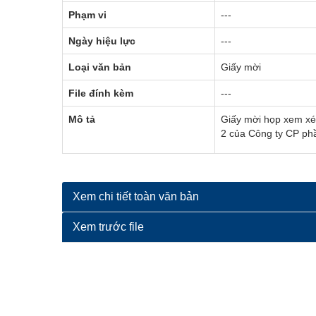
Phạm vi
---
Ngày hiệu lực
---
Loại văn bản
Giấy mời
File đính kèm
---
Mô tả
Giấy mời họp xem xé
2 của Công ty CP ph
Xem chi tiết toàn văn bản
Xem trước file