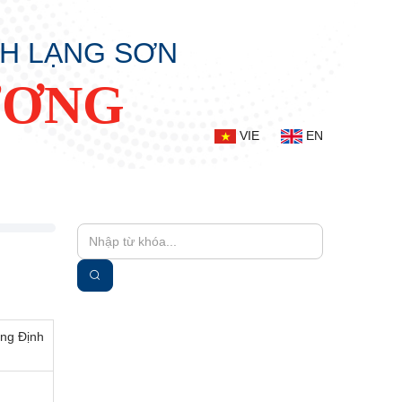
NH LẠNG SƠN
ƯƠNG
VIE
EN
àng Định