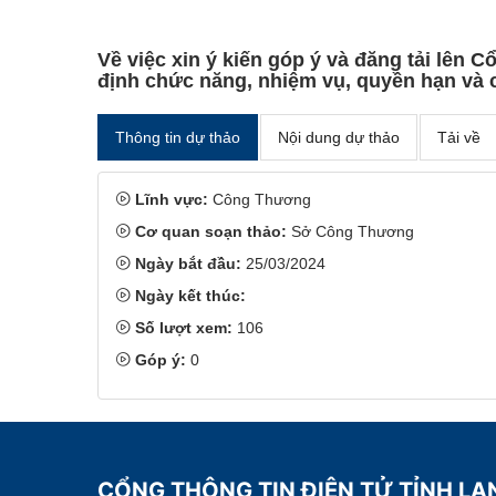
Về việc xin ý kiến góp ý và đăng tải lên 
định chức năng, nhiệm vụ, quyền hạn và
Thông tin dự thảo
Nội dung dự thảo
Tải về
Lĩnh vực:
Công Thương
Cơ quan soạn thảo:
Sở Công Thương
Ngày bắt đầu:
25/03/2024
Ngày kết thúc:
Số lượt xem:
106
Góp ý:
0
CỔNG THÔNG TIN ĐIỆN TỬ TỈNH L