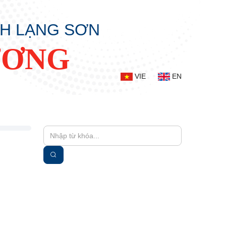
NH LẠNG SƠN
ƯƠNG
VIE
EN