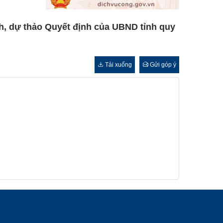
ình, dự thảo Quyết định của UBND tỉnh quy
Tải xuống
Gửi góp ý